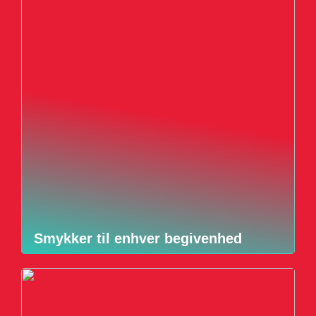
Smykker til enhver begivenhed