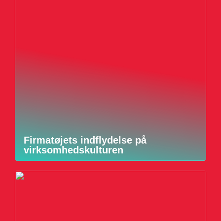
Firmatøjets indflydelse på
virksomhedskulturen