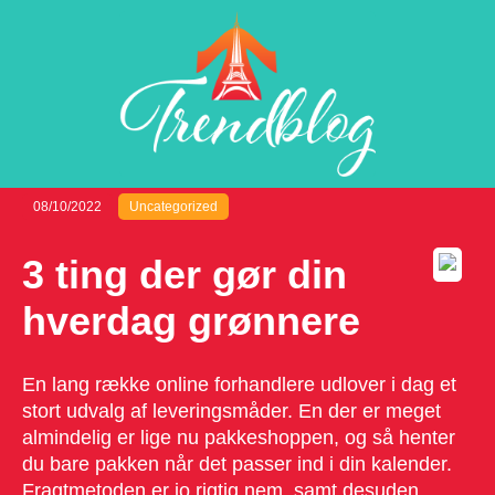
08/10/2022
Uncategorized
3 ting der gør din
hverdag grønnere
En lang række online forhandlere udlover i dag et
stort udvalg af leveringsmåder. En der er meget
almindelig er lige nu pakkeshoppen, og så henter
du bare pakken når det passer ind i din kalender.
Fragtmetoden er jo rigtig nem, samt desuden