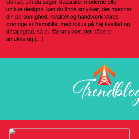
Uanset om du søger klassiske, moderne eller
unikke designs, kan du finde smykker, der matcher
din personlighed. Kvalitet og håndværk Vores
øreringe er fremstillet med fokus på høj kvalitet og
detaljegrad, så du får smykker, der både er
smukke og […]