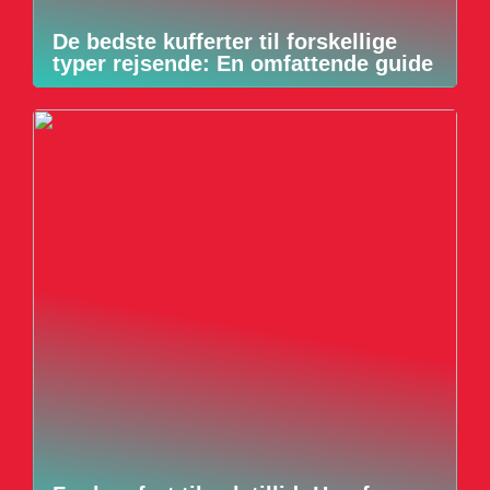
De bedste kufferter til forskellige
typer rejsende: En omfattende guide