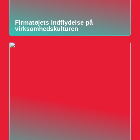
Firmatøjets indflydelse på
virksomhedskulturen