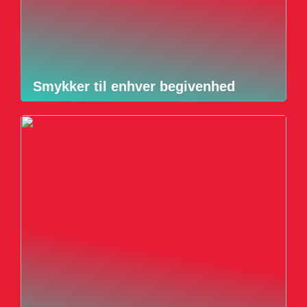
Smykker til enhver begivenhed