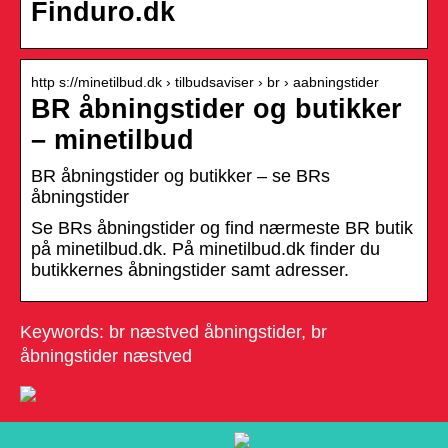
Finduro.dk
http s://minetilbud.dk › tilbudsaviser › br › aabningstider
BR åbningstider og butikker
– minetilbud
BR åbningstider og butikker – se BRs
åbningstider
Se BRs åbningstider og find nærmeste BR butik
på minetilbud.dk. På minetilbud.dk finder du
butikkernes åbningstider samt adresser.
Keywords: br næstved åbningstider, br
åbningstider næstved