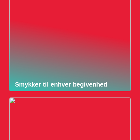
Smykker til enhver begivenhed