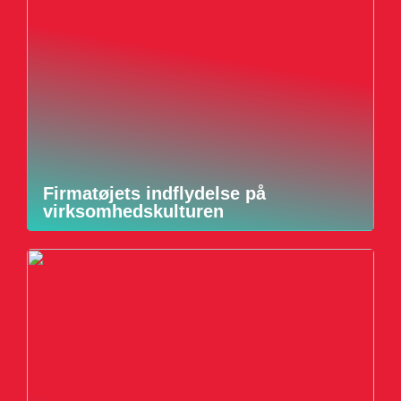
Firmatøjets indflydelse på
virksomhedskulturen