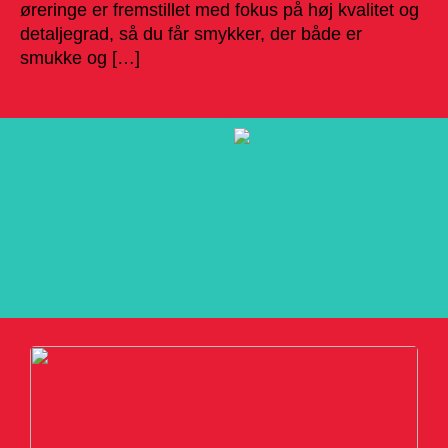
øreringe er fremstillet med fokus på høj kvalitet og
detaljegrad, så du får smykker, der både er
smukke og […]