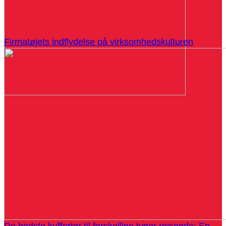
Firmatøjets indflydelse på virksomhedskulturen
De bedste kufferter til forskellige typer rejsende: En