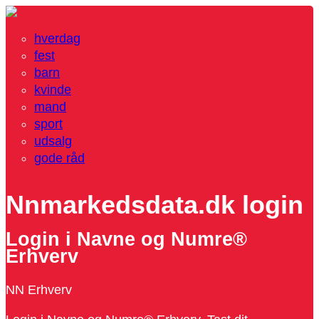
hverdag
fest
barn
kvinde
mand
sport
udsalg
gode råd
Nnmarkedsdata.dk login
Login i Navne og Numre®
Erhverv
NN Erhverv