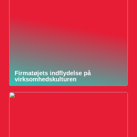
Firmatøjets indflydelse på
virksomhedskulturen