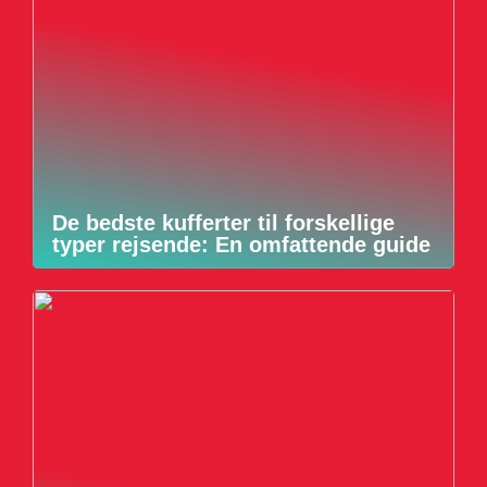
De bedste kufferter til forskellige
typer rejsende: En omfattende guide