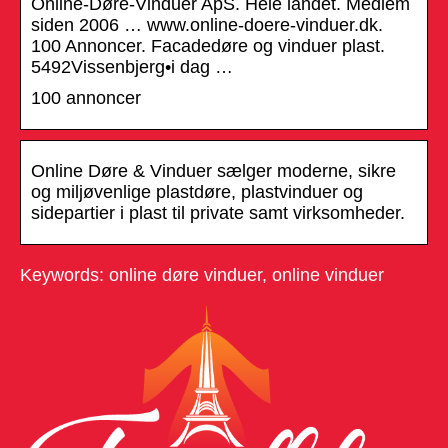
Online-Døre-Vinduer ApS. Hele landet. Medlem
siden 2006 … www.online-doere-vinduer.dk.
100 Annoncer. Facadedøre og vinduer plast.
5492Vissenbjerg•i dag …
100 annoncer
Online Døre & Vinduer sælger moderne, sikre
og miljøvenlige plastdøre, plastvinduer og
sidepartier i plast til private samt virksomheder.
Keywords: online døre vinduer, online vinduer