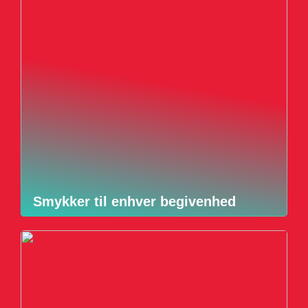
Smykker til enhver begivenhed