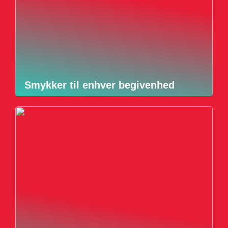
Smykker til enhver begivenhed