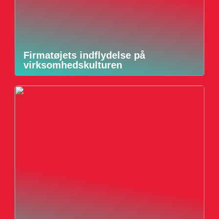
Firmatøjets indflydelse på
virksomhedskulturen