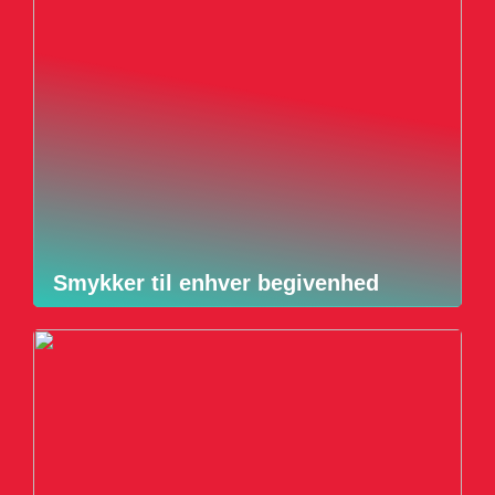
Smykker til enhver begivenhed