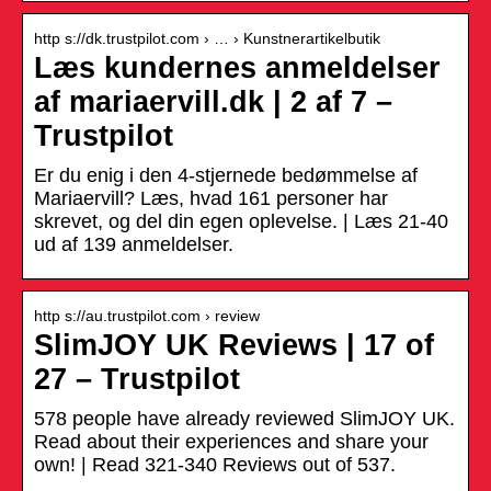
http s://dk.trustpilot.com › … › Kunstnerartikelbutik
Læs kundernes anmeldelser
af mariaervill.dk | 2 af 7 –
Trustpilot
Er du enig i den 4-stjernede bedømmelse af
Mariaervill? Læs, hvad 161 personer har
skrevet, og del din egen oplevelse. | Læs 21-40
ud af 139 anmeldelser.
http s://au.trustpilot.com › review
SlimJOY UK Reviews | 17 of
27 – Trustpilot
578 people have already reviewed SlimJOY UK.
Read about their experiences and share your
own! | Read 321-340 Reviews out of 537.