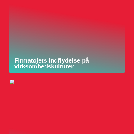
Firmatøjets indflydelse på
virksomhedskulturen