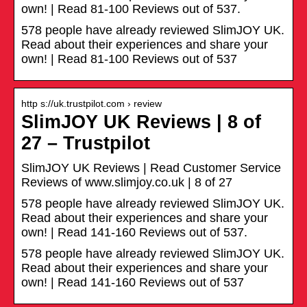
own! | Read 81-100 Reviews out of 537.
578 people have already reviewed SlimJOY UK.
Read about their experiences and share your
own! | Read 81-100 Reviews out of 537
http s://uk.trustpilot.com › review
SlimJOY UK Reviews | 8 of
27 – Trustpilot
SlimJOY UK Reviews | Read Customer Service
Reviews of www.slimjoy.co.uk | 8 of 27
578 people have already reviewed SlimJOY UK.
Read about their experiences and share your
own! | Read 141-160 Reviews out of 537.
578 people have already reviewed SlimJOY UK.
Read about their experiences and share your
own! | Read 141-160 Reviews out of 537