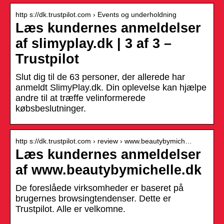
http s://dk.trustpilot.com › Events og underholdning
Læs kundernes anmeldelser
af slimyplay.dk | 3 af 3 –
Trustpilot
Slut dig til de 63 personer, der allerede har
anmeldt SlimyPlay.dk. Din oplevelse kan hjælpe
andre til at træffe velinformerede
købsbeslutninger.
http s://dk.trustpilot.com › review › www.beautybymich…
Læs kundernes anmeldelser
af www.beautybymichelle.dk
De foreslåede virksomheder er baseret på
brugernes browsingtendenser. Dette er
Trustpilot. Alle er velkomne.