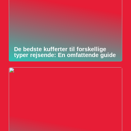
De bedste kufferter til forskellige
typer rejsende: En omfattende guide