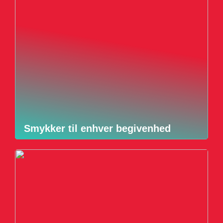
Smykker til enhver begivenhed