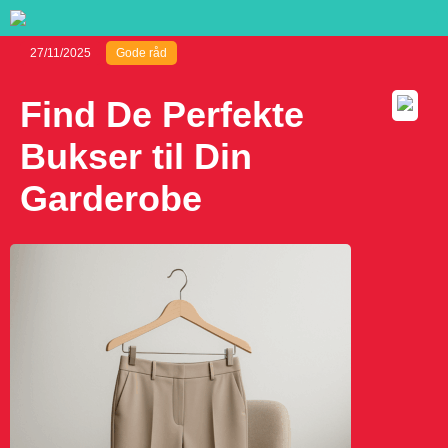
27/11/2025
Gode råd
Find De Perfekte
Bukser til Din
Garderobe