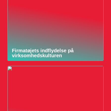
Firmatøjets indflydelse på
virksomhedskulturen