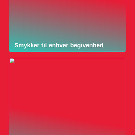
Smykker til enhver begivenhed