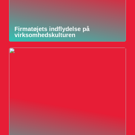
Firmatøjets indflydelse på
virksomhedskulturen