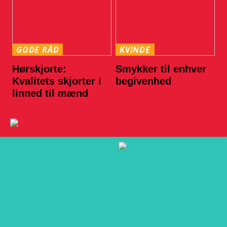
GODE RÅD
KVINDE
Hørskjorte:
Smykker til enhver
Kvalitets skjorter i
begivenhed
linned til mænd