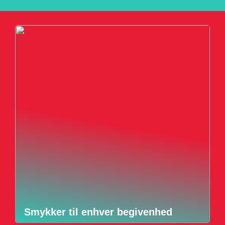
Smykker til enhver begivenhed