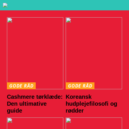
GODE RÅD
GODE RÅD
Cashmere tørklæde:
Koreansk
Den ultimative
hudplejefilosofi og
guide
rødder