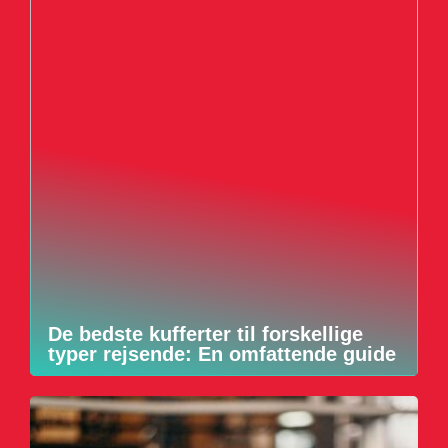
De bedste kufferter til forskellige
typer rejsende: En omfattende guide