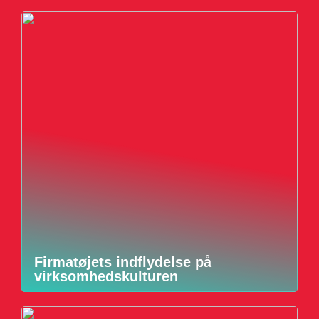
Firmatøjets indflydelse på
virksomhedskulturen