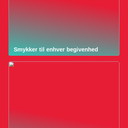
Smykker til enhver begivenhed