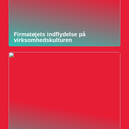
Firmatøjets indflydelse på
virksomhedskulturen